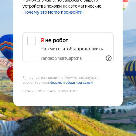
Нам очень жаль, но запросы с вашего
устройства похожи на автоматические.
Почему это могло произойти?
Я не робот
Нажмите, чтобы продолжить
Yandex SmartCaptcha
Если у вас возникли проблемы, пожалуйста,
воспользуйтесь
формой обратной связи
9174725638123354226
:
1785981507