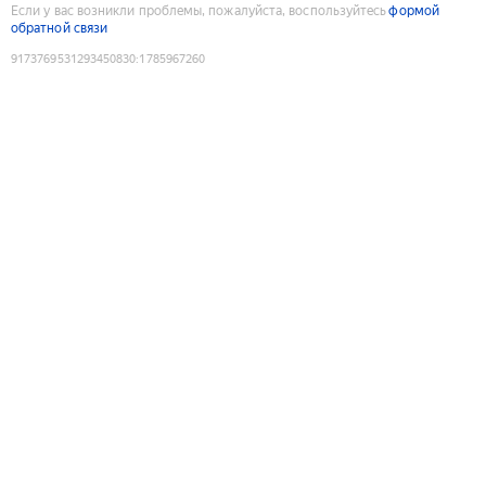
Если у вас возникли проблемы, пожалуйста, воспользуйтесь
формой
обратной связи
9173769531293450830
:
1785967260