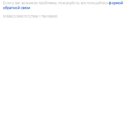
Если у вас возникли проблемы, пожалуйста, воспользуйтесь
формой
обратной связи
9188623390070727896
:
1786188600