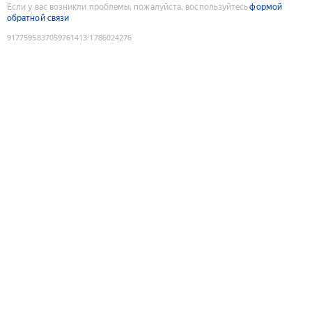
Если у вас возникли проблемы, пожалуйста, воспользуйтесь
формой
обратной связи
9177595837059761413
:
1786024276