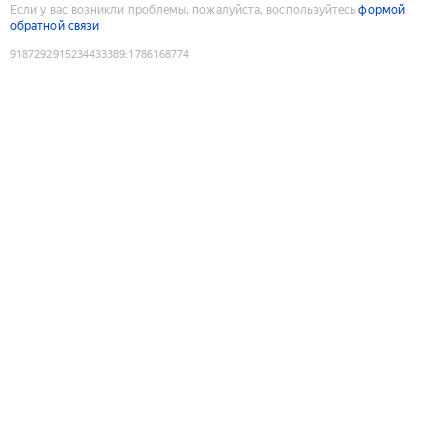
Если у вас возникли проблемы, пожалуйста, воспользуйтесь
формой
обратной связи
9187292915234433389
:
1786168774