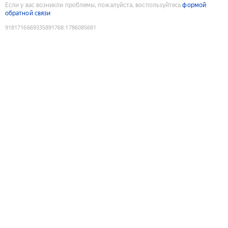
Если у вас возникли проблемы, пожалуйста, воспользуйтесь
формой
обратной связи
9181716669335891768
:
1786085681