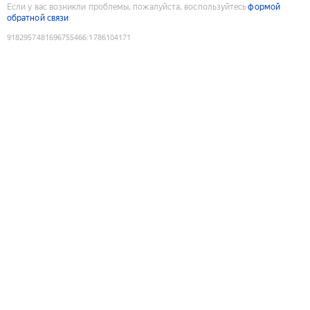
Если у вас возникли проблемы, пожалуйста, воспользуйтесь
формой
обратной связи
9182957481696755466
:
1786104171