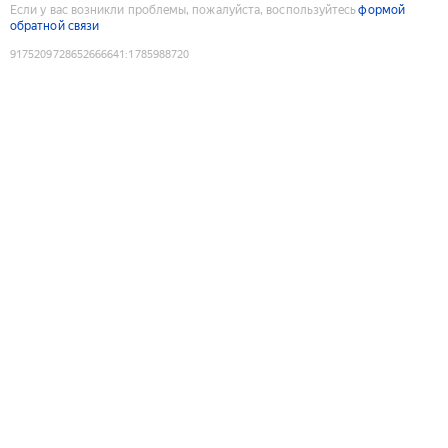
Если у вас возникли проблемы, пожалуйста, воспользуйтесь
формой
обратной связи
9175209728652666641
:
1785988720