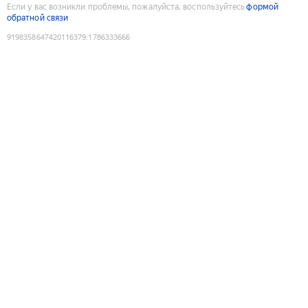
Если у вас возникли проблемы, пожалуйста, воспользуйтесь
формой
обратной связи
9198358647420116379
:
1786333666