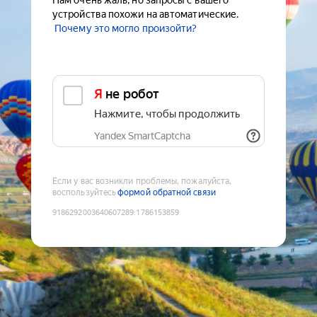
Нам очень жаль, но запросы с вашего
устройства похожи на автоматические.
Почему это могло произойти?
Я не робот
Нажмите, чтобы продолжить
Yandex SmartCaptcha
Если у вас возникли проблемы, пожалуйста,
воспользуйтесь
формой обратной связи
9186292003640607289
:
1786153859