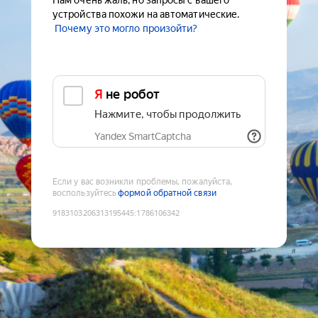
Нам очень жаль, но запросы с вашего
устройства похожи на автоматические.
Почему это могло произойти?
Я не робот
Нажмите, чтобы продолжить
Yandex SmartCaptcha
Если у вас возникли проблемы, пожалуйста,
воспользуйтесь
формой обратной связи
9183103206313195445
:
1786106342