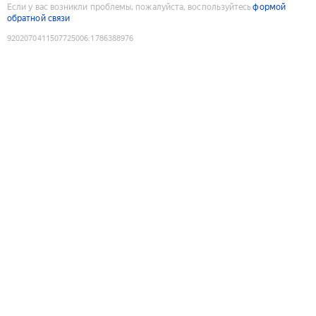
Если у вас возникли проблемы, пожалуйста, воспользуйтесь
формой
обратной связи
9202070411507725006
:
1786388976