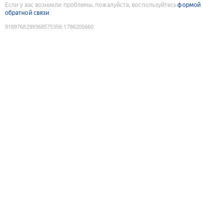
Если у вас возникли проблемы, пожалуйста, воспользуйтесь
формой
обратной связи
9189768299368575356
:
1786205660