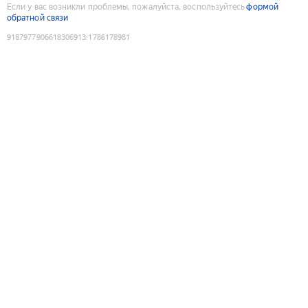
Если у вас возникли проблемы, пожалуйста, воспользуйтесь
формой
обратной связи
9187977906618306913
:
1786178981