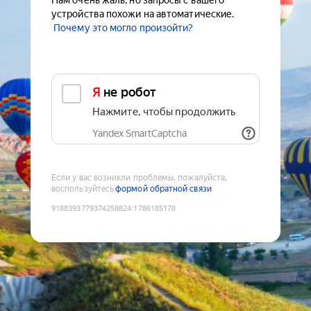
Нам очень жаль, но запросы с вашего
устройства похожи на автоматические.
Почему это могло произойти?
Я не робот
Нажмите, чтобы продолжить
Yandex SmartCaptcha
Если у вас возникли проблемы, пожалуйста,
воспользуйтесь
формой обратной связи
9188393779374258824
:
1786185178