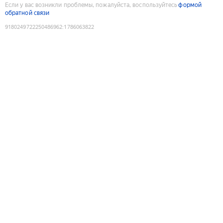
Если у вас возникли проблемы, пожалуйста, воспользуйтесь
формой
обратной связи
9180249722250486962
:
1786063822