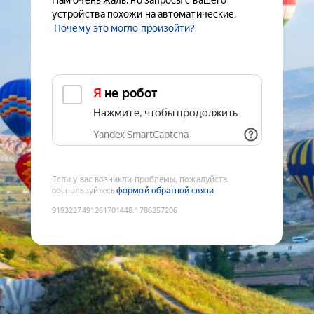
Нам очень жаль, но запросы с вашего
устройства похожи на автоматические.
Почему это могло произойти?
Я не робот
Нажмите, чтобы продолжить
Yandex SmartCaptcha
Если у вас возникли проблемы, пожалуйста,
воспользуйтесь
формой обратной связи
9193227491261701448
:
1786257206