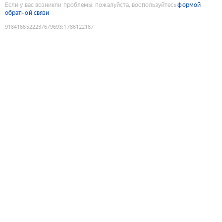
Если у вас возникли проблемы, пожалуйста, воспользуйтесь
формой
обратной связи
9184166522237679693
:
1786122187