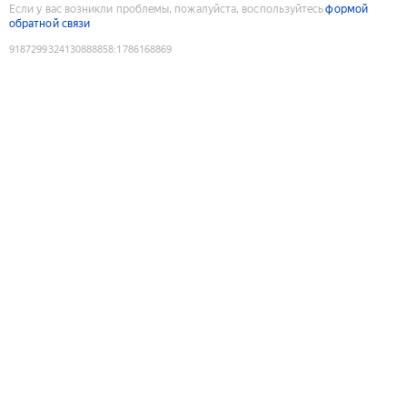
Если у вас возникли проблемы, пожалуйста, воспользуйтесь
формой
обратной связи
9187299324130888858
:
1786168869