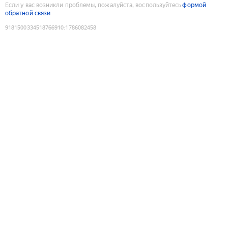
Если у вас возникли проблемы, пожалуйста, воспользуйтесь
формой
обратной связи
9181500334518766910
:
1786082458