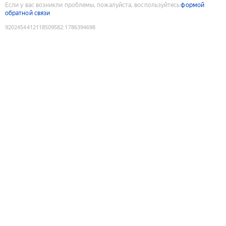
Если у вас возникли проблемы, пожалуйста, воспользуйтесь
формой
обратной связи
9202454412118509582
:
1786394698