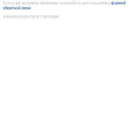
Если у вас возникли проблемы, пожалуйста, воспользуйтесь
формой
обратной связи
9184306021435072078
:
1786124266