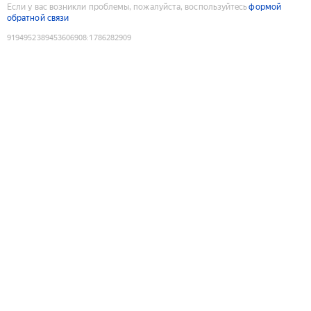
Если у вас возникли проблемы, пожалуйста, воспользуйтесь
формой
обратной связи
9194952389453606908
:
1786282909