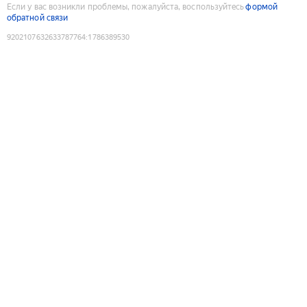
Если у вас возникли проблемы, пожалуйста, воспользуйтесь
формой
обратной связи
9202107632633787764
:
1786389530