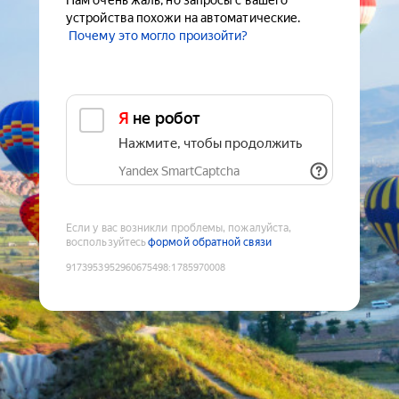
Нам очень жаль, но запросы с вашего
устройства похожи на автоматические.
Почему это могло произойти?
Я не робот
Нажмите, чтобы продолжить
Yandex SmartCaptcha
Если у вас возникли проблемы, пожалуйста,
воспользуйтесь
формой обратной связи
9173953952960675498
:
1785970008