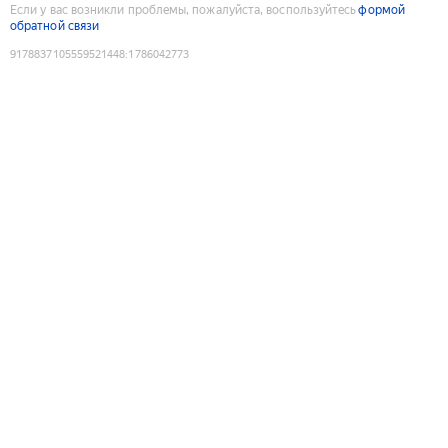
Если у вас возникли проблемы, пожалуйста, воспользуйтесь
формой
обратной связи
9178837105559521448
:
1786042773