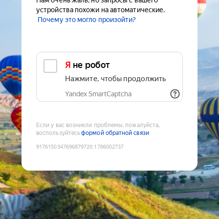
Нам очень жаль, но запросы с вашего
устройства похожи на автоматические.
Почему это могло произойти?
Я не робот
Нажмите, чтобы продолжить
Yandex SmartCaptcha
Если у вас возникли проблемы, пожалуйста,
воспользуйтесь
формой обратной связи
9176150347696879720
:
1786002737