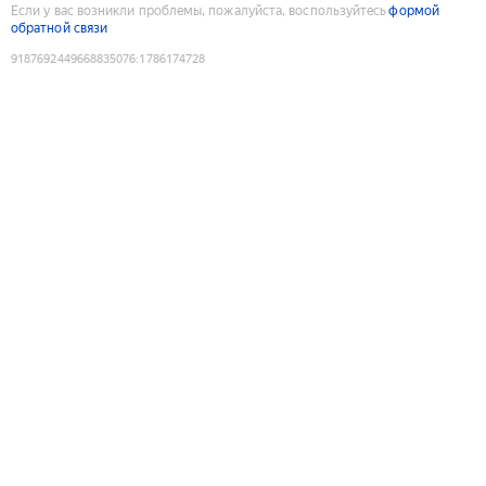
Если у вас возникли проблемы, пожалуйста, воспользуйтесь
формой
обратной связи
9187692449668835076
:
1786174728