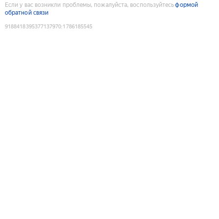
Если у вас возникли проблемы, пожалуйста, воспользуйтесь
формой
обратной связи
9188418395377137970
:
1786185545