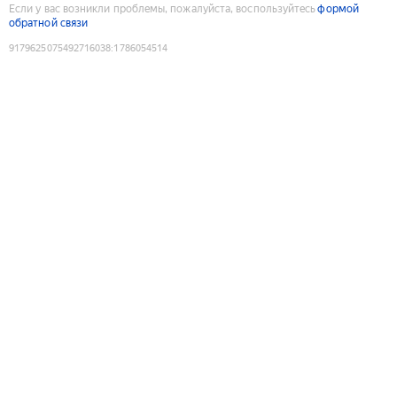
Если у вас возникли проблемы, пожалуйста, воспользуйтесь
формой
обратной связи
9179625075492716038
:
1786054514