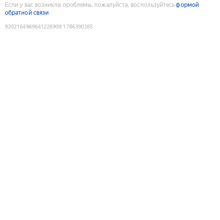
Если у вас возникли проблемы, пожалуйста, воспользуйтесь
формой
обратной связи
9202164969641226909
:
1786390385