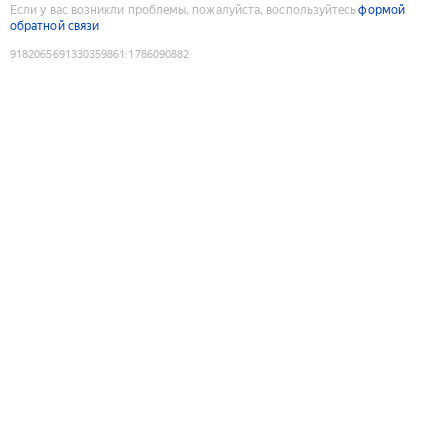
Если у вас возникли проблемы, пожалуйста, воспользуйтесь
формой
обратной связи
9182065691330359861
:
1786090882