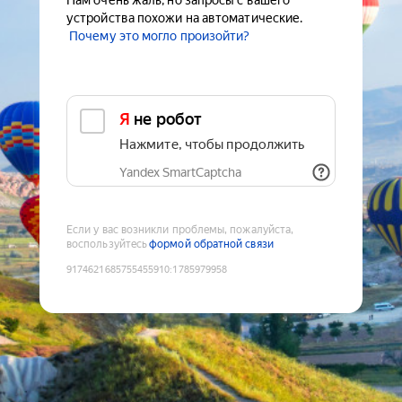
Нам очень жаль, но запросы с вашего
устройства похожи на автоматические.
Почему это могло произойти?
Я не робот
Нажмите, чтобы продолжить
Yandex SmartCaptcha
Если у вас возникли проблемы, пожалуйста,
воспользуйтесь
формой обратной связи
9174621685755455910
:
1785979958