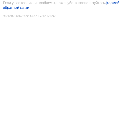
Если у вас возникли проблемы, пожалуйста, воспользуйтесь
формой
обратной связи
9186945486739914727
:
1786163597