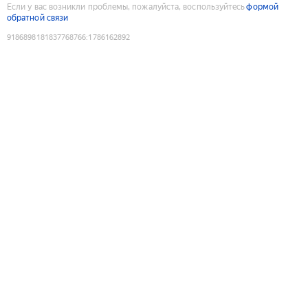
Если у вас возникли проблемы, пожалуйста, воспользуйтесь
формой
обратной связи
9186898181837768766
:
1786162892