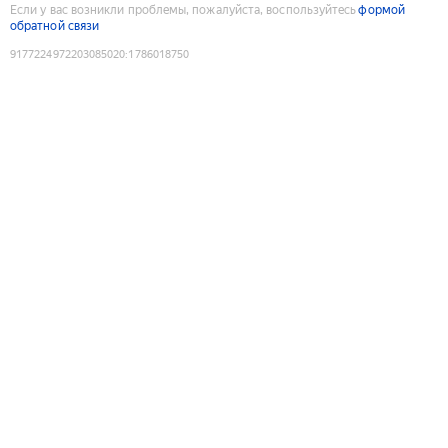
Если у вас возникли проблемы, пожалуйста, воспользуйтесь
формой
обратной связи
9177224972203085020
:
1786018750