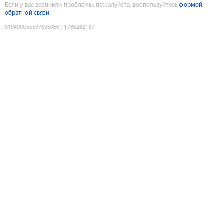
Если у вас возникли проблемы, пожалуйста, воспользуйтесь
формой
обратной связи
9194900555976950661
:
1786282137