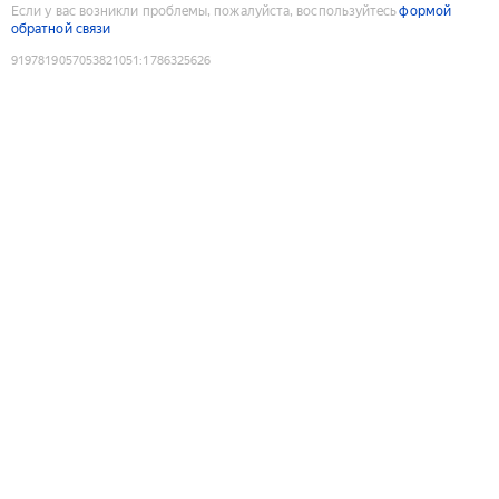
Если у вас возникли проблемы, пожалуйста, воспользуйтесь
формой
обратной связи
9197819057053821051
:
1786325626