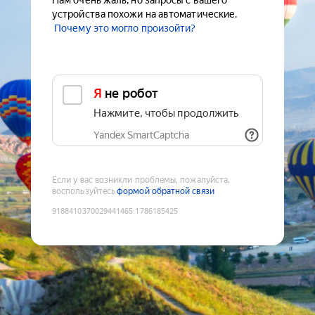
Нам очень жаль, но запросы с вашего
устройства похожи на автоматические.
Почему это могло произойти?
Я не робот
Нажмите, чтобы продолжить
Yandex SmartCaptcha
Если у вас возникли проблемы, пожалуйста,
воспользуйтесь
формой обратной связи
9188410370029441465
:
1786185425