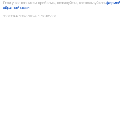
Если у вас возникли проблемы, пожалуйста, воспользуйтесь
формой
обратной связи
9188394469387590626
:
1786185188