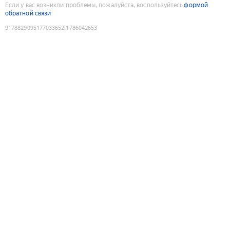
Если у вас возникли проблемы, пожалуйста, воспользуйтесь
формой
обратной связи
9178829095177033652
:
1786042653