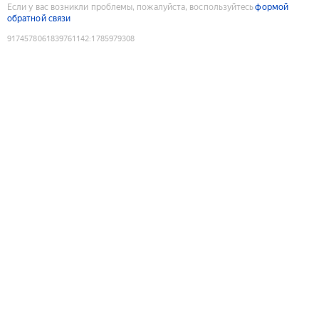
Если у вас возникли проблемы, пожалуйста, воспользуйтесь
формой
обратной связи
9174578061839761142
:
1785979308