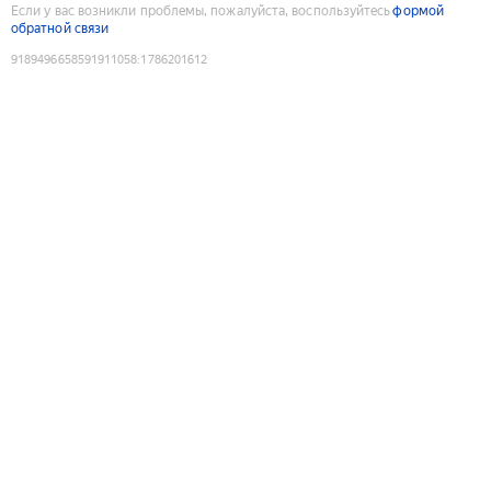
Если у вас возникли проблемы, пожалуйста, воспользуйтесь
формой
обратной связи
9189496658591911058
:
1786201612