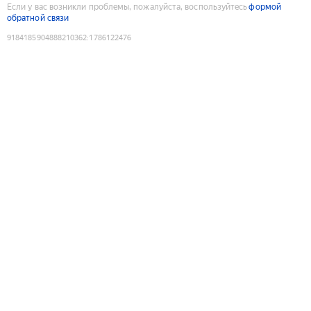
Если у вас возникли проблемы, пожалуйста, воспользуйтесь
формой
обратной связи
9184185904888210362
:
1786122476