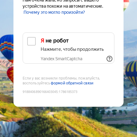
Нам очень жаль, но запросы с вашего
устройства похожи на автоматические.
Почему это могло произойти?
Я не робот
Нажмите, чтобы продолжить
Yandex SmartCaptcha
Если у вас возникли проблемы, пожалуйста,
воспользуйтесь
формой обратной связи
9188406890166403045
:
1786185373