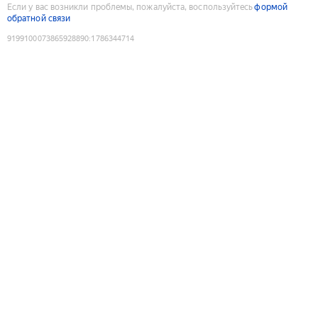
Если у вас возникли проблемы, пожалуйста, воспользуйтесь
формой
обратной связи
9199100073865928890
:
1786344714