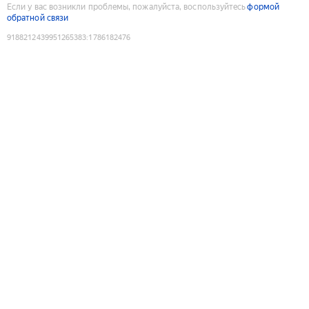
Если у вас возникли проблемы, пожалуйста, воспользуйтесь
формой
обратной связи
9188212439951265383
:
1786182476