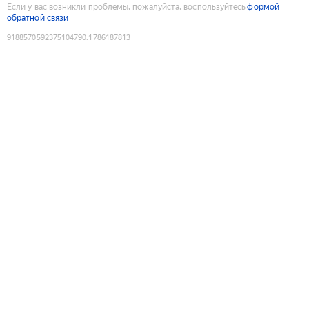
Если у вас возникли проблемы, пожалуйста, воспользуйтесь
формой
обратной связи
9188570592375104790
:
1786187813