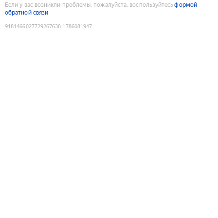
Если у вас возникли проблемы, пожалуйста, воспользуйтесь
формой
обратной связи
9181466027729267638
:
1786081947