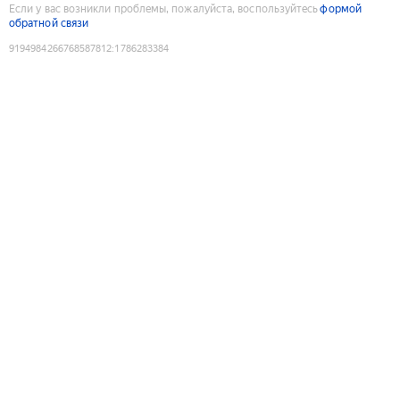
Если у вас возникли проблемы, пожалуйста, воспользуйтесь
формой
обратной связи
9194984266768587812
:
1786283384